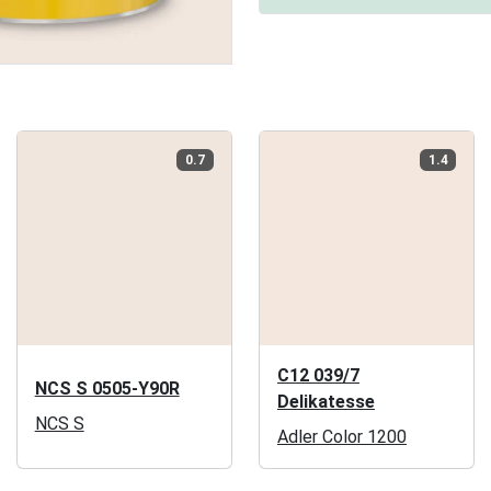
0.7
1.4
C12 039/7
NCS S 0505-Y90R
Delikatesse
NCS S
Adler Color 1200