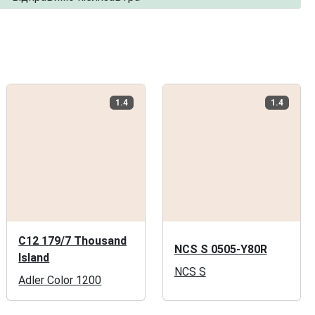
1.4
1.4
C12 179/7 Thousand
NCS S 0505-Y80R
Island
NCS S
Adler Color 1200