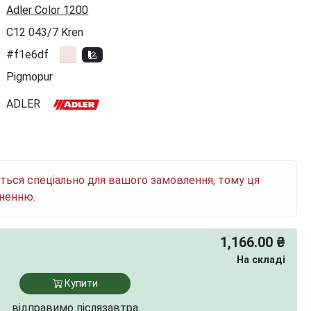
Adler Color 1200
C12 043/7 Kren
#f1e6df
Pigmopur
ADLER
ється спеціально для вашого замовлення, тому ця
рненню.
1,166.00 ₴
На складі
Купити
відправимо післязавтра