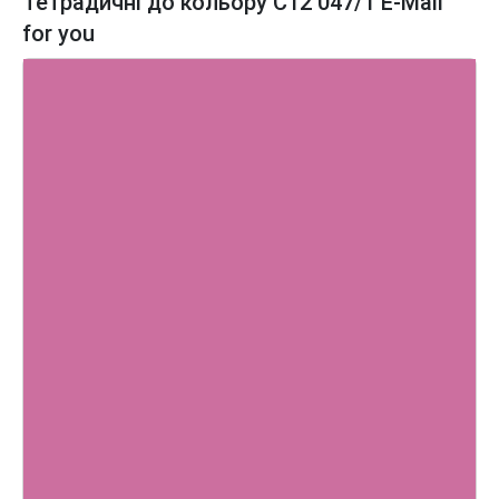
Тетрадичні до кольору C12 047/1 E-Mail
for you