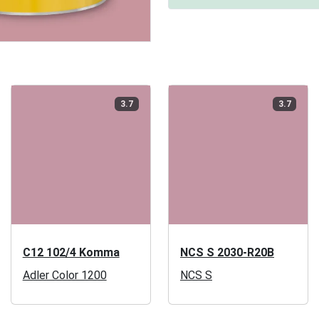
3.7
3.7
C12 102/4 Komma
NCS S 2030-R20B
Adler Color 1200
NCS S