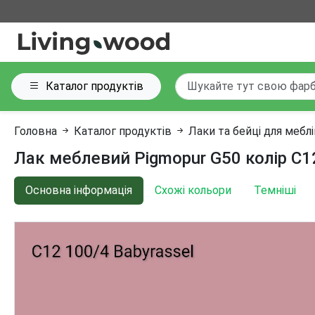
Каталог продуктів
Головна
Каталог продуктів
Лаки та бейці для мебл
Лак меблевий Pigmopur G50 колір C12
Основна інформація
Схожі кольори
Темніші