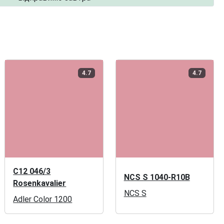
4.7
4.7
C12 046/3
NCS S 1040-R10B
Rosenkavalier
NCS S
Adler Color 1200