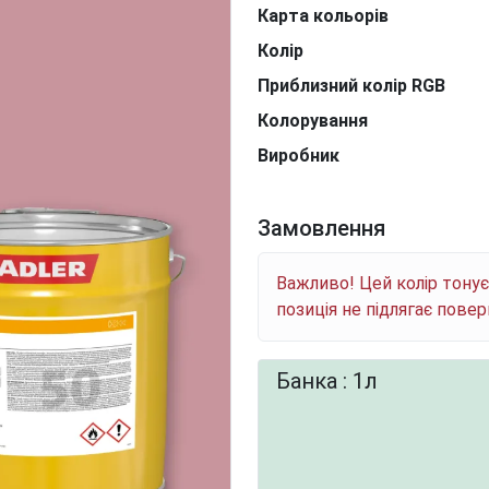
Карта кольорів
Колір
Приблизний колір RGB
Колорування
Виробник
Замовлення
Важливо! Цей колір тону
позиція не підлягає пове
Банка : 1л