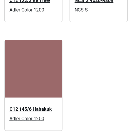
C12 122/3 Be free!
NCS S 4020-R80B
Adler Color 1200
NCS S
C12 145/6 Habakuk
Adler Color 1200