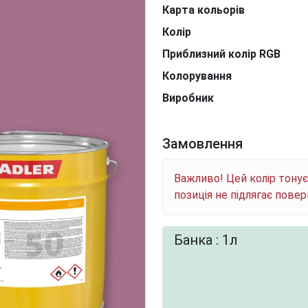
Карта кольорів
Колір
Приблизний колір RGB
Колорування
Виробник
Замовлення
Важливо! Цей колір тону
позиція не підлягає пове
Банка : 1л