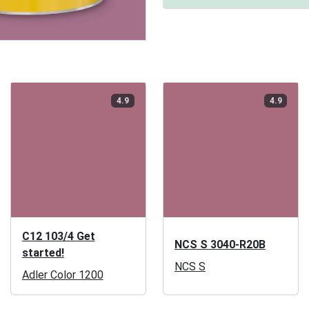
4.9
4.9
C12 103/4 Get
NCS S 3040-R20B
started!
NCS S
Adler Color 1200