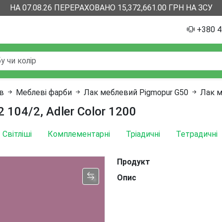
НА 07.08.26 ПЕРЕРАХОВАНО 15,372,661.00 ГРН НА ЗСУ
+380 4
ів
Меблеві фарби
Лак меблевий Pigmopur G50
Лак м
 104/2, Adler Color 1200
Світліші
Комплементарні
Тріадичні
Тетрадичні
Продукт
Опис