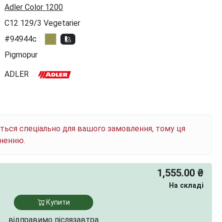
Adler Color 1200
C12 129/3 Vegetarier
#94944c
Pigmopur
ADLER
ється спеціально для вашого замовлення, тому ця
рненню.
1,555.00 ₴
На складі
Купити
відправимо післязавтра