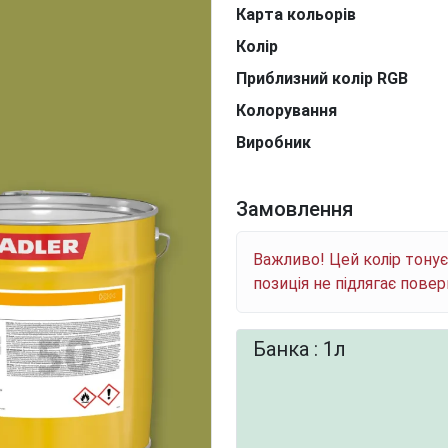
Карта кольорів
Колір
Приблизний колір RGB
Колорування
Виробник
Замовлення
Важливо! Цей колір тону
позиція не підлягає пове
Банка : 1л