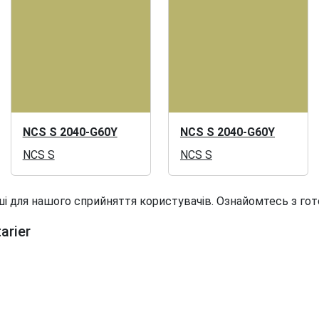
NCS S 2040-G60Y
NCS S 2040-G60Y
NCS S
NCS S
і для нашого сприйняття користувачів. Ознайомтесь з гот
arier