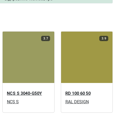
3.7
3.9
NCS S 3040-G50Y
RD 100 60 50
NCS S
RAL DESIGN