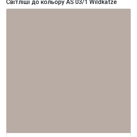
Світліші до кольору AS 03/1 Wildkatze