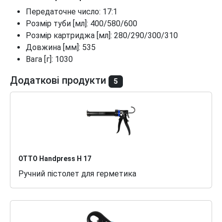
Передаточне число: 17:1
Розмір туби [мл]: 400/580/600
Розмір картриджа [мл]: 280/290/300/310
Довжина [мм]: 535
Вага [г]: 1030
Додаткові продукти
5
OTTO Handpress H 17
Ручний пістолет для герметика