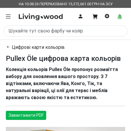
НА 10.08.26 ПЕРЕРАХОВАНО 15,372,661.00 ГРН НА ЗСУ
Цифрові карти кольорів
Pullex Öle цифрова карта кольорів
Колекція кольорів Pullex Öle пропонує розмаїття
вибору для оновлення вашого простору. З 7
відтінками, включаючи Ява, Конго, Тік, та
натуральні варіації, ці олії для терас і меблів
вражають своєю якістю та естетикою.
Завантажити PDF