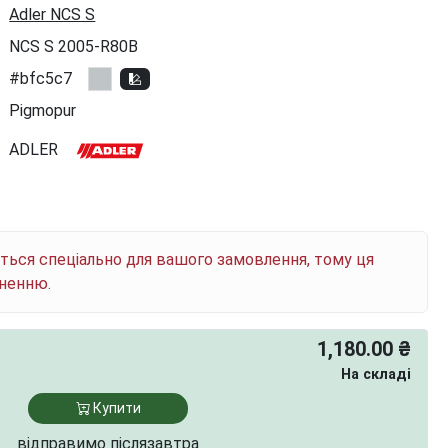
Adler NCS S
NCS S 2005-R80B
#bfc5c7
Pigmopur
ADLER
ється спеціально для вашого замовлення, тому ця
рненню.
1,180.00 ₴
На складі
Купити
відправимо післязавтра