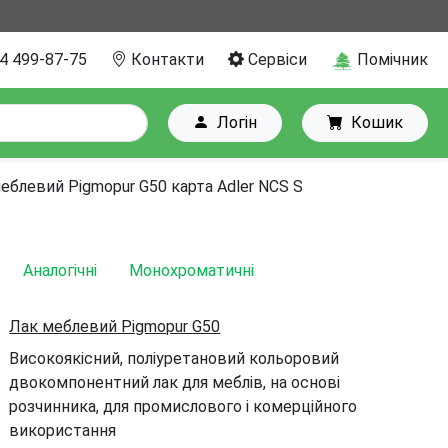
4 499-87-75
Контакти
Сервіси
Помічник
Логін
Кошик
еблевий Pigmopur G50 карта Adler NCS S
Аналогічні
Монохроматичні
Лак меблевий Pigmopur G50
Високоякісний, поліуретановий кольоровий
двокомпонентний лак для меблів, на основі
розчинника, для промислового і комерційного
використання