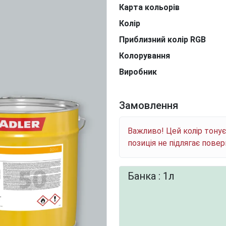
Карта кольорів
Колір
Приблизний колір RGB
Колорування
Виробник
Замовлення
Важливо! Цей колір тону
позиція не підлягає пове
Банка : 1л