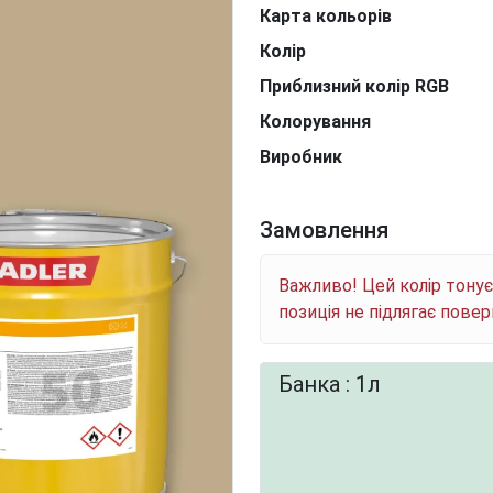
Карта кольорів
Колір
Приблизний колір RGB
Колорування
Виробник
Замовлення
Важливо! Цей колір тону
позиція не підлягає пове
Банка : 1л