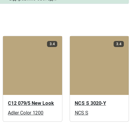
3.4
3.4
C12 079/5 New Look
NCS S 3020-Y
Adler Color 1200
NCS S