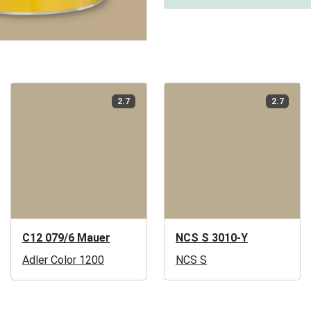
2.7
2.7
C12 079/6 Mauer
NCS S 3010-Y
Adler Color 1200
NCS S