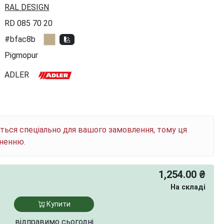
RAL DESIGN
RD 085 70 20
#bfac8b
Pigmopur
ADLER
ється спеціально для вашого замовлення, тому ця
рненню.
1,254.00 ₴
На складі
Купити
відправимо сьогодні