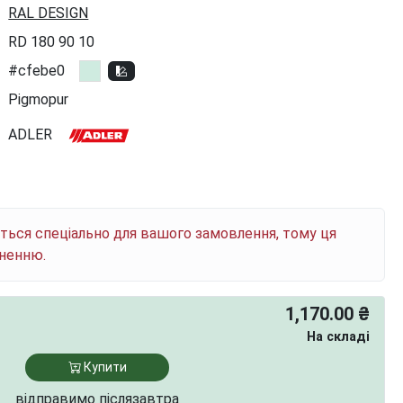
RAL DESIGN
RD 180 90 10
#cfebe0
Pigmopur
ADLER
ється спеціально для вашого замовлення, тому ця
рненню.
1,170.00 ₴
На складі
Купити
відправимо післязавтра