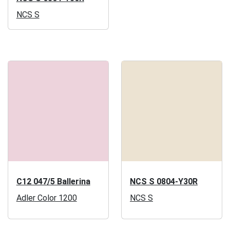
NCS S
C12 047/5 Ballerina
NCS S 0804-Y30R
Adler Color 1200
NCS S