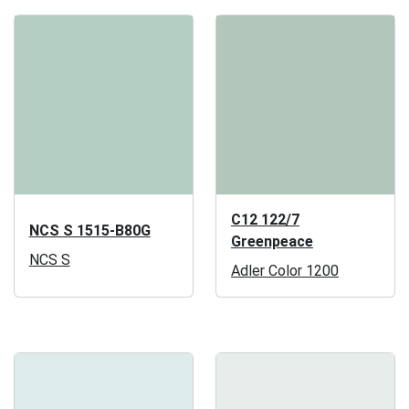
C12 122/7
NCS S 1515-B80G
Greenpeace
NCS S
Adler Color 1200