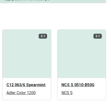
3.1
3.1
C12 063/6 Spearmint
NCS S 0510-B50G
Adler Color 1200
NCS S