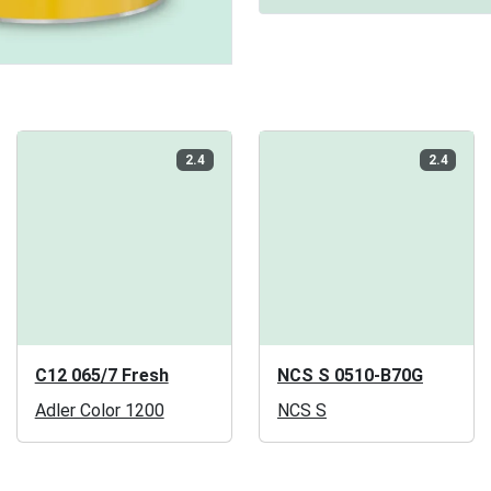
2.4
2.4
C12 065/7 Fresh
NCS S 0510-B70G
Adler Color 1200
NCS S