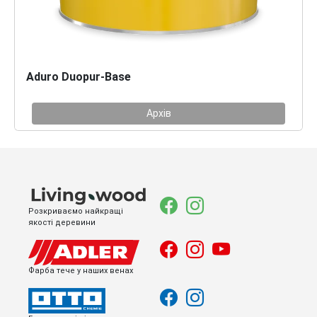
Aduro Duopur-Base
Архів
Розкриваємо найкращі
якості деревини
Фарба тече у наших венах