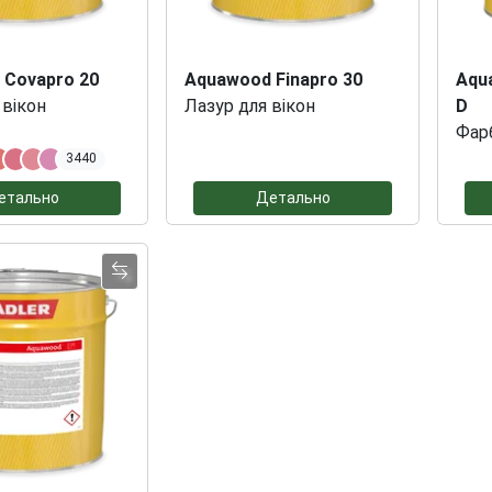
 Covapro 20
Aquawood Finapro 30
Aqu
 вікон
Лазур для вікон
D
Фарб
3440
етально
Детально