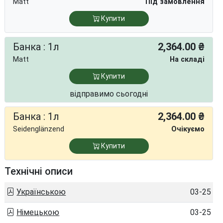
Matt
Під замовлення
Купити
Банка : 1л
2,364.00 ₴
Matt
На складі
Купити
відправимо сьогодні
Банка : 1л
2,364.00 ₴
Seidenglänzend
Очікуємо
Купити
Технічні описи
Українською
03-25
Німецькою
03-25