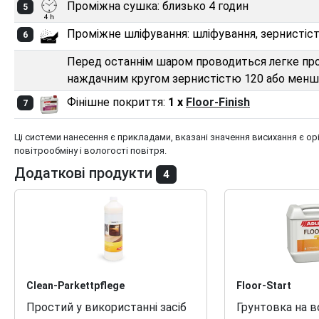
Проміжна сушка: близько 4 годин
5
Проміжне шліфування: шліфування, зернистіст
6
Перед останнім шаром проводиться легке пр
наждачним кругом зернистістю 120 або менше
Фінішне покриття:
1 x
Floor-Finish
7
Ці системи нанесення є прикладами, вказані значення висихання є о
повітрообміну і вологості повітря.
Додаткові продукти
4
Clean-Parkettpflege
Floor-Start
Простий у використанні засіб
Грунтовка на в