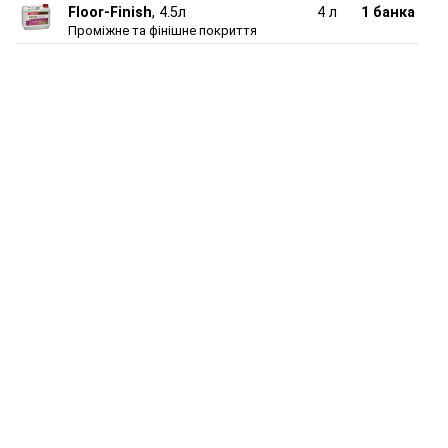
Floor-Finish
, 4.5л
4 л
1 банка
Проміжне та фінішне покриття