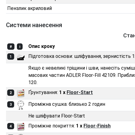
Пензлик акриловий
Системи нанесення
Ста
Опис кроку
#
i
Підготовка основи: шліфування, зернистість 
1
Якщо є невеликі тріщини і шви, нанесіть суміш
масових частин ADLER Floor-Fill 42109. Прибл
120.
Ґрунтування:
1 x
Floor-Start
2
Проміжна сушка: близько 2 годин
3
Не шліфувати Floor-Start
Проміжне покриття:
1 x
Floor-Finish
4