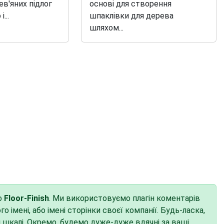
ев'яних підлог
основі для створення
...
шпаклівки для дерева
шляхом...
ро
Floor-Finish
. Ми використовуємо плагін коментарів
імені, або імені сторінки своєї компанії. Будь-ласка,
й шкалі. Окремо, будемо дуже-дуже вдячні за ваші