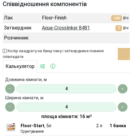
Співвідношення компонентів
Лак
Floor-Finish
ВЧ
100
Затвердник
Aqua-Crosslinker 8481
ВЧ
7
Розчинник
Колір квадрату на банці лаку і затвердника повинні
співпадати.
Калькулятор
Довжина кімнати, м
Ширина кімнати, м
площа кімнати: 16 м²
Floor-Start
, 5л
2 л
1 банка
Грунтування