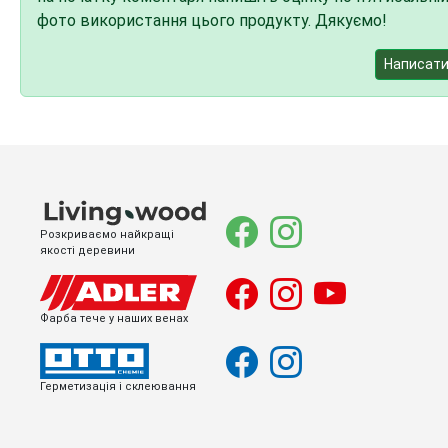
фото використання цього продукту. Дякуємо!
Написати
Розкриваємо найкращі
якості деревини
Фарба тече у наших венах
Герметизація і склеювання