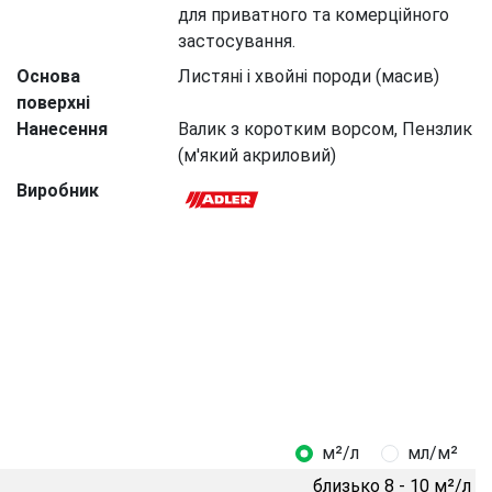
для приватного та комерційного
застосування.
Основа
Листяні і хвойні породи (масив)
поверхні
Нанесення
Валик з коротким ворсом, Пензлик
(м'який акриловий)
Виробник
м²/л
мл/м²
близько 8 - 10 м²/л