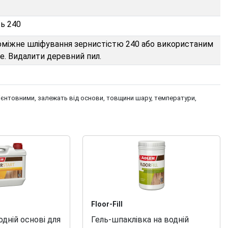
ь 240
оміжне шліфування зернистістю 240 або використаним
. Видалити деревний пил.
рієнтовними, залежать від основи, товщини шару, температури,
Floor-Fill
одній основі для
Гель-шпаклівка на водній