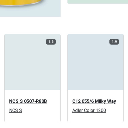
1.6
1.9
NCS S 0507-R80B
C12 055/6 Milky Way
NCS S
Adler Color 1200