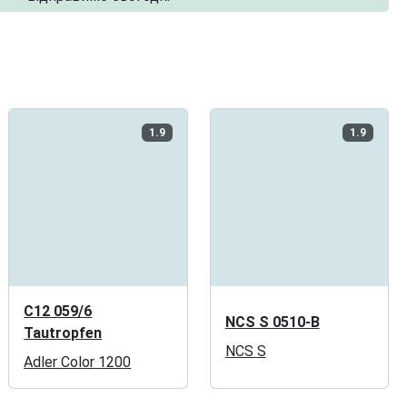
1.9
1.9
C12 059/6
NCS S 0510-B
Tautropfen
NCS S
Adler Color 1200