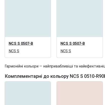
NCS S 0507-B
NCS S 0507-B
NCS S
NCS S
Гармонійні кольори — найпривабливіші та найефективніш
Комплементарні до кольору NCS S 0510-R90