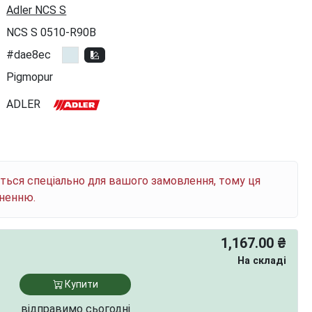
Adler NCS S
NCS S 0510-R90B
#dae8ec
Pigmopur
ADLER
ється спеціально для вашого замовлення, тому ця
рненню.
1,167.00 ₴
На складі
Купити
відправимо сьогодні