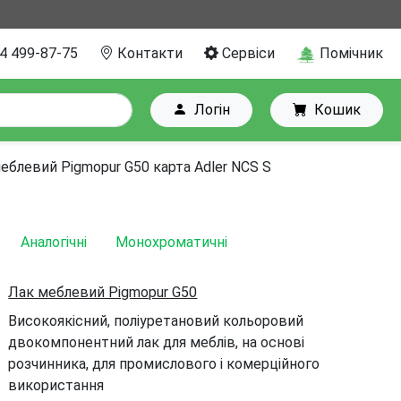
4 499-87-75
Контакти
Сервіси
Помічник
Логін
Кошик
еблевий Pigmopur G50 карта Adler NCS S
Аналогічні
Монохроматичні
Лак меблевий Pigmopur G50
Високоякісний, поліуретановий кольоровий
двокомпонентний лак для меблів, на основі
розчинника, для промислового і комерційного
використання