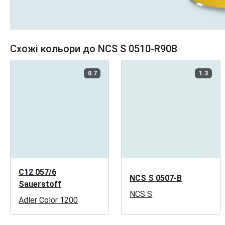
Схожі кольори до NCS S 0510-R90B
0.7
1.3
C12 057/6
NCS S 0507-B
Sauerstoff
NCS S
Adler Color 1200