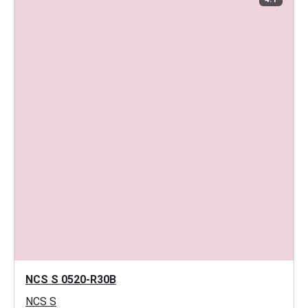
NCS S 0520-R30B
NCS S