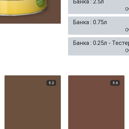
Банка : 2.5л
О
Банка : 0.75л
О
Банка : 0.25л - Тесте
О
5.2
5.6