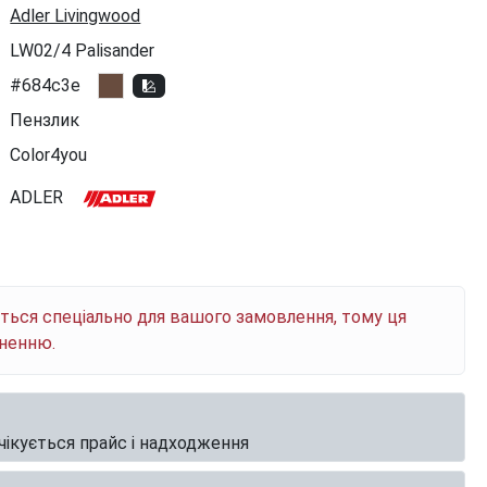
Adler Livingwood
LW02/4 Palisander
#684c3e
Пензлик
Color4you
ADLER
ється спеціально для вашого замовлення, тому ця
рненню.
чікується прайс і надходження