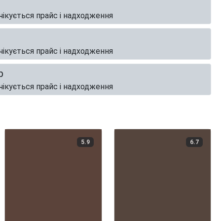
чікується прайс і надходження
чікується прайс і надходження
р
чікується прайс і надходження
5.9
6.7